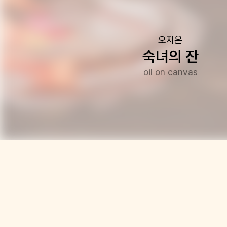
오지은
숙녀의 잔
oil on canvas