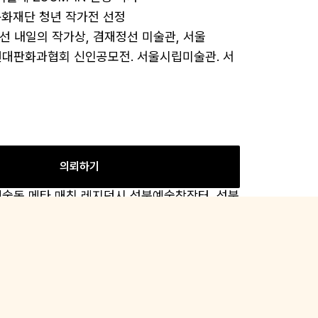
항문화재단 청년 작가전 선정  

한국현대판화과협회 신인공모전. 서울시립미술관. 서
팔복 예술 공장 레지던시 6기 입주 작가, 전주문화재
의뢰하기
성북예술동 메타 매칭 레지던시 성북예술창작터, 성북
울시청 문화 본부 박물관과

국립현대미술관 정부미술은행
