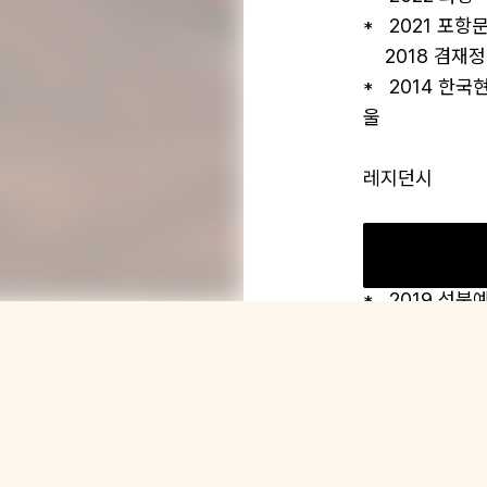
*   2021 포
    2018 겸재정선 내일의 작가상, 겸재정선 미술관, 서울 

*   2014 
울

레지던시

*   2023 
단 주관

*   2019 
문화재단 주관

작품 소장

오지은
작가의 다른 작품
*   2020 서
*   2019 