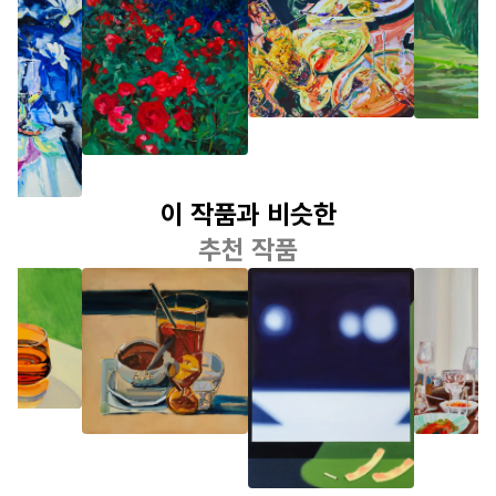
오지은
오지은
오지은
 우리들
매기가 울기 시
석양이 지는 날
내가 제
작하는 밤
에
을 때
이 작품과 비슷한
추천 작품
장승근
김아해
오지은
검은 물과 투명
밤으로
와인과 
한 물
있는 식