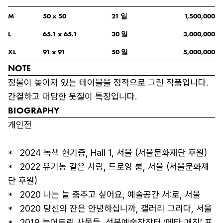
일
M
50
 x 
50
21
1,500,000
일
L
65.1
 x 
65.1
30
3,000,000
일
XL
91
 x 
91
50
5,000,000
NOTE
정물이 놓아져 있는 테이블을 정적으로 그린 작품입니다.  
간결하고 대담한 붓질이 특징입니다.
BIOGRAPHY
개인전

*   2024 녹색 현기증, Hall 1, 서울 (서울문화재단 후원)

*   2022 유기농 같은 사랑, 드로잉 룸, 서울 (서울문화재
단 후원)

*   2020 나는 늘 춤추고 싶어요, 예술공간 서:로, 서울 

*   2020 당신의 잔은 안녕하십니까, 갤러리 그리다, 서울 

*   2019 늘어트린 사물들, 성북예술창작터 ‘메타 매칭’ 프