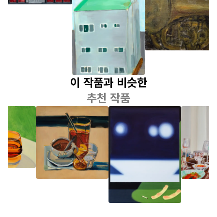
Logging
Untiteld
Instrumental
(building)
이 작품과 비슷한
추천 작품
장승근
김아해
오지은
검은 물과 투명
밤으로
와인과 
한 물
있는 식