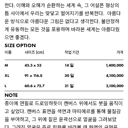
한다. 이해와 오해가 순환하는 세계 속, 그 어설픈 형상의 
틈 사이에서 우리는 맞닿고 멀어지기를 반복한다.  아름다
운 방식으로 아름다운 그림은 없다고 생각한다. 불안정하
게 유동하는 모든 것을 포용하며 바라본 세계는 아름다웠
으면 좋겠다.
SIZE OPTION
이름
사이즈 (cm)
작업 기간
가격
일
M
45.5
 x 
53
14
1,400,000
일
XL
91
 x 
116.8
30
4,100,000
일
L
60.6
 x 
72.7
21
2,100,000
NOTE
종이에 연필로 드로잉하듯이 캔버스 위에서도 붓을 움직이
고 싶었다. 캔버스 표면을 색면과 마띠에르를 통해 물질감
을 부여하고, 그 위에 짙은 윤곽선으로 얼굴을 그려보았
다. 그려진 얼굴은 주로 회화를 바라볼 때 화면의 균형을 