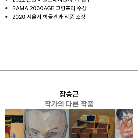
*   BAMA 2030AGE 그랑프리 수상

*   2020 서울시 박물관과 작품 소장
장승근
작가의 다른 작품
장승근
장승근
장승근
과 투명
육안
커피 트레이가
한사람,
있는 정물