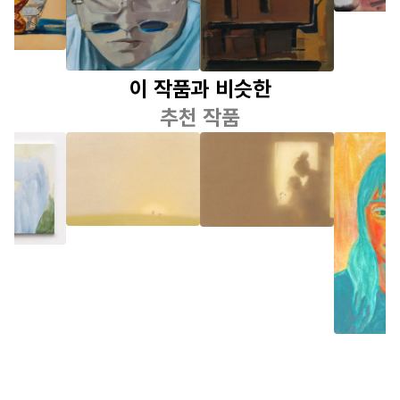
이 작품과 비슷한
추천 작품
이소루
이소루
박슬
 할 수
Suset Walk
등불의 집 VII
<Frien
직임
series