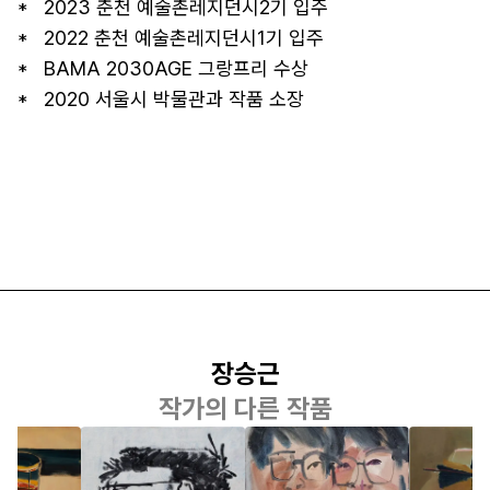
*   2023 춘천 예술촌레지던시2기 입주

*   2022 춘천 예술촌레지던시1기 입주

*   BAMA 2030AGE 그랑프리 수상

*   2020 서울시 박물관과 작품 소장
장승근
작가의 다른 작품
장승근
장승근
장승근
과 투명
그림을 보는 사
한사람,한사람
커피 트