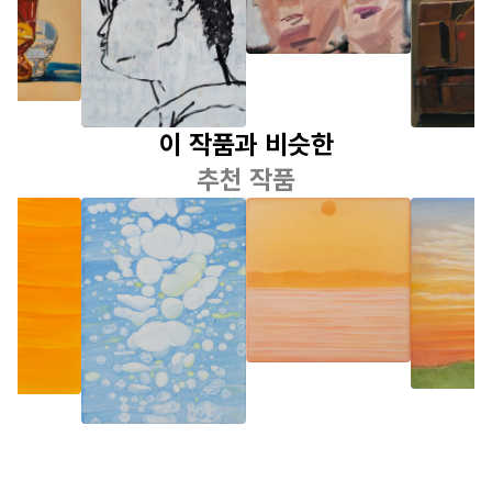
람
있는 정
이 작품과 비슷한
추천 작품
김은주
김은주
김은주
물의 덩이
분홍 노을 Pink
석양 Ev
Lump of
Sunset
Sun
Water