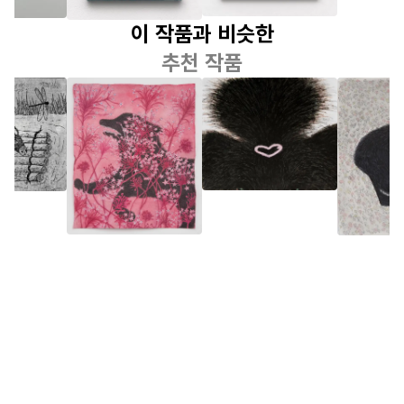
이 작품과 비슷한
추천 작품
황예랑
황예랑
황예랑
우는 개
삔
늙은 고
위한 그