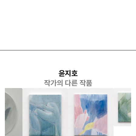
윤지호
작가의 다른 작품
윤지호
윤지호
윤지호
 물어본
핸드폰 그렇게
나는 바나나는
변하지 
잡으면 새끼손가
목이 화한 맛이
것들에 
락 모양 이상해
라고 생각했었어
화
진대